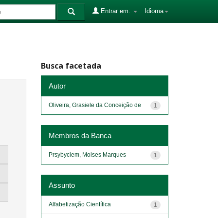
Entrar em:
Idioma
Busca facetada
Autor
Oliveira, Grasiele da Conceição de
1
Membros da Banca
Prsybyciem, Moises Marques
1
Assunto
Alfabetização Científica
1