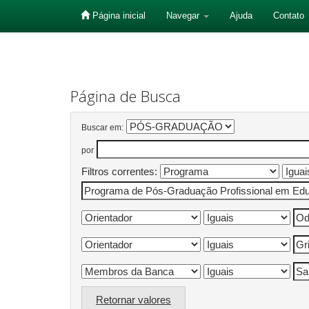
Página inicial
Navegar
Ajuda
Contato
Skip
navigation
Página de Busca
Buscar em:
por
Filtros correntes:
Retornar valores