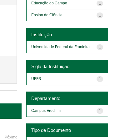
Educação do Campo
1
Ensino de Ciência
1
Instituição
Universidade Federal da Fronteira...
1
Sigla da Instituição
UFFS
1
Departamento
Campus Erechim
1
Tipo de Documento
Póximo