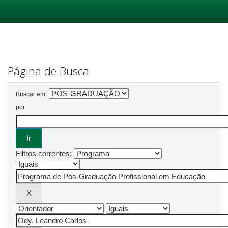
Skip
navigation
Página de Busca
Buscar em:
por
Filtros correntes: