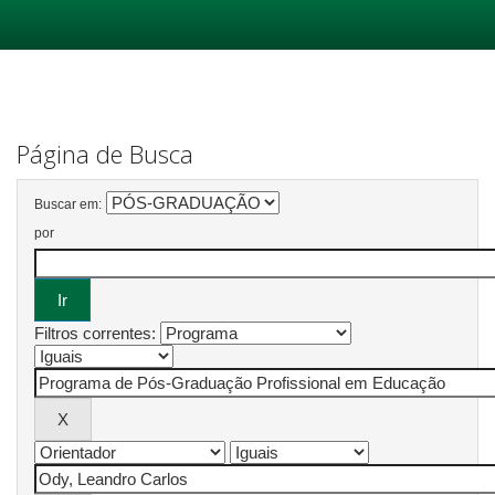
Skip
navigation
Página de Busca
Buscar em:
por
Filtros correntes: