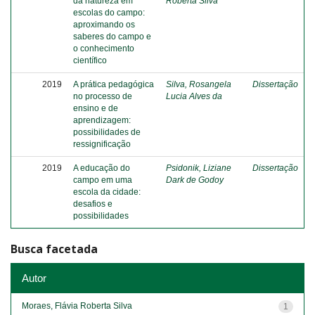
da natureza em
Roberta Silva
escolas do campo:
aproximando os
saberes do campo e
o conhecimento
científico
2019
A prática pedagógica
Silva, Rosangela
Dissertação
no processo de
Lucia Alves da
ensino e de
aprendizagem:
possibilidades de
ressignificação
2019
A educação do
Psidonik, Liziane
Dissertação
campo em uma
Dark de Godoy
escola da cidade:
desafios e
possibilidades
Busca facetada
Autor
Moraes, Flávia Roberta Silva
1