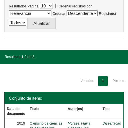
|
Resultados/Página
Ordenar registros por
Ordenar
Registro(s)
Resultado 1-2 de 2.
Anterior
1
Póximo
Conjunto de itens:
Data do
Título
Autor(es)
Tipo
documento
2019
O ensino de ciências
Moraes, Flávia
Dissertação