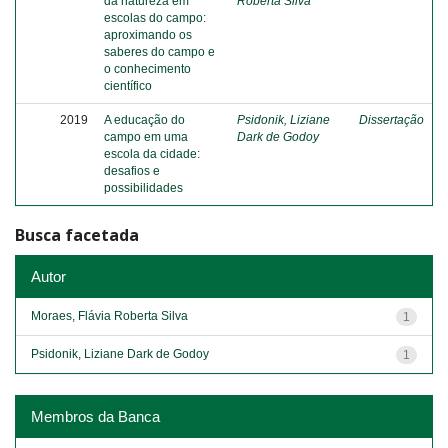
da natureza em
Roberta Silva
escolas do campo:
aproximando os
saberes do campo e
o conhecimento
científico
2019
A educação do
Psidonik, Liziane
Dissertação
campo em uma
Dark de Godoy
escola da cidade:
desafios e
possibilidades
Busca facetada
Autor
Moraes, Flávia Roberta Silva
1
Psidonik, Liziane Dark de Godoy
1
Membros da Banca