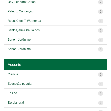
Ody, Leandro Carlos
2
Paludo, Conceição
1
Rosa, Cleci T. Werner da
1
Santos, Almir Paulo dos
1
Sartori, Jerônimo
1
Sartori, Jerônimo
1
Assunto
Ciência
1
Educação popular
1
Ensino
1
Escola rural
1