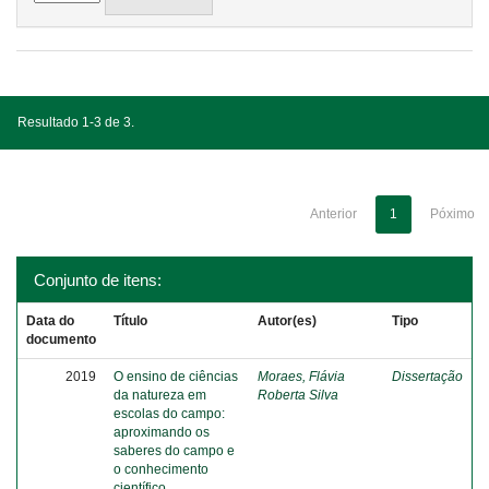
Resultado 1-3 de 3.
Anterior
1
Póximo
Conjunto de itens:
Data do
Título
Autor(es)
Tipo
documento
2019
O ensino de ciências
Moraes, Flávia
Dissertação
da natureza em
Roberta Silva
escolas do campo:
aproximando os
saberes do campo e
o conhecimento
científico