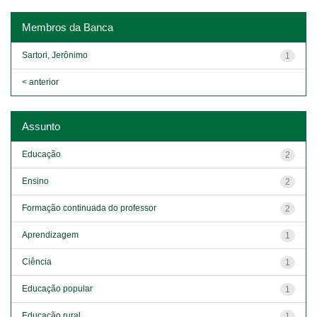
Membros da Banca
Sartori, Jerônimo
1
< anterior
Assunto
Educação
2
Ensino
2
Formação continuada do professor
2
Aprendizagem
1
Ciência
1
Educação popular
1
Educação rural
1