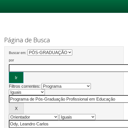
Skip
navigation
Página de Busca
Buscar em:
por
Filtros correntes: