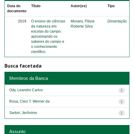
Data do
Título
Autor(es)
Tipo
documento
2019
O ensino de ciências
Moraes, Flávia
Dissertação
da natureza em
Roberta Silva
escolas do campo:
aproximando os
saberes do campo e
o conhecimento
científico
Busca facetada
Membros da Banca
Ody, Leandro Carlos
1
Rosa, Cleci T. Werner da
1
Sartori, Jerônimo
1
Assunto