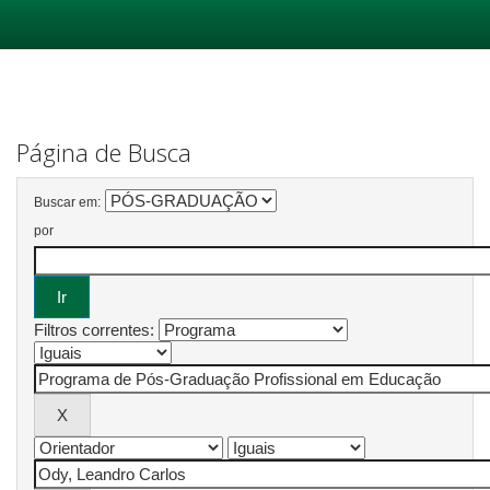
Skip
navigation
Página de Busca
Buscar em:
por
Filtros correntes: