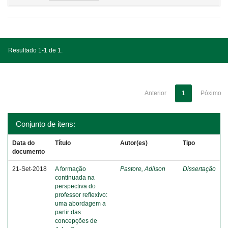
Resultado 1-1 de 1.
Anterior
1
Póximo
Conjunto de itens:
Data do
Título
Autor(es)
Tipo
documento
21-Set-2018
A formação
Pastore, Adilson
Dissertação
continuada na
perspectiva do
professor reflexivo:
uma abordagem a
partir das
concepções de