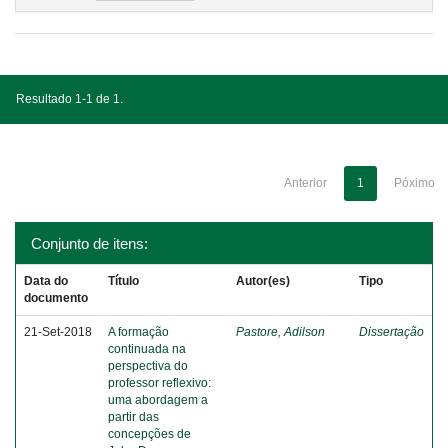
Resultado 1-1 de 1.
Anterior
1
Póximo
Conjunto de itens:
Data do
Título
Autor(es)
Tipo
documento
21-Set-2018
A formação
Pastore, Adilson
Dissertação
continuada na
perspectiva do
professor reflexivo:
uma abordagem a
partir das
concepções de