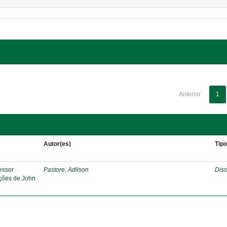
Anterior
1
Autor(es)
Tip
essor
Pastore, Adilson
Diss
pções de John