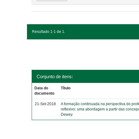
Resultado 1-1 de 1.
Conjunto de itens:
Data do
Título
documento
21-Set-2018
A formação continuada na perspectiva do prof
reflexivo: uma abordagem a partir das conce
Dewey