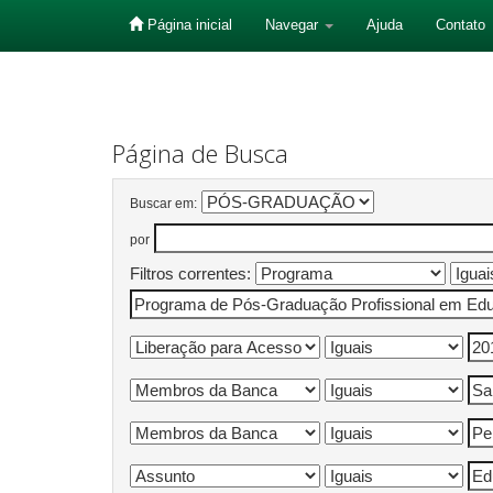
Página inicial
Navegar
Ajuda
Contato
Skip
navigation
Página de Busca
Buscar em:
por
Filtros correntes: