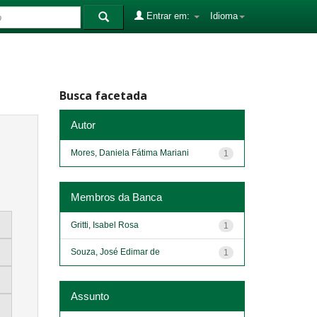
Entrar em:
Idioma
Busca facetada
Autor
Mores, Daniela Fátima Mariani
1
Membros da Banca
Gritti, Isabel Rosa
1
Souza, José Edimar de
1
Assunto