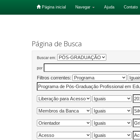
Página inicial
Navegar
Ajuda
Contato
Skip
navigation
Página de Busca
Buscar em:
por
Filtros correntes: