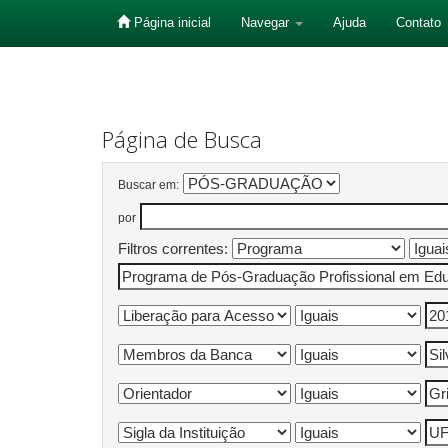
Página inicial
Navegar
Ajuda
Contato
Skip
navigation
Página de Busca
Buscar em:
por
Filtros correntes: