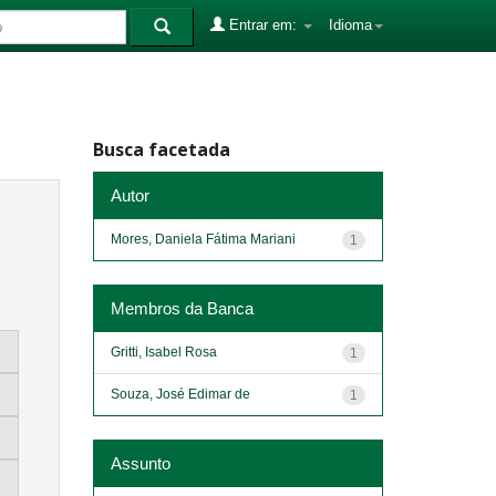
Entrar em:
Idioma
Busca facetada
Autor
Mores, Daniela Fátima Mariani
1
Membros da Banca
Gritti, Isabel Rosa
1
Souza, José Edimar de
1
Assunto