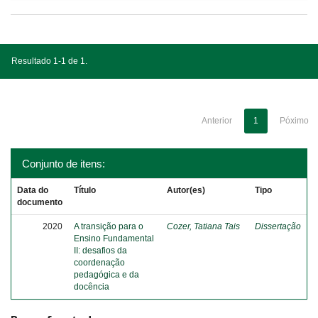
Resultado 1-1 de 1.
Anterior
1
Póximo
Conjunto de itens:
Data do
Título
Autor(es)
Tipo
documento
2020
A transição para o
Cozer, Tatiana Tais
Dissertação
Ensino Fundamental
II: desafios da
coordenação
pedagógica e da
docência