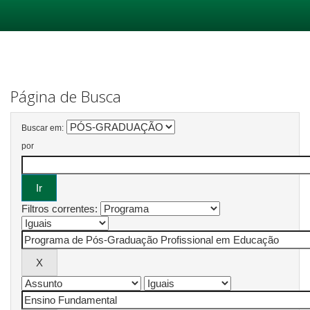
Skip
navigation
Página de Busca
Buscar em:
por
Filtros correntes: