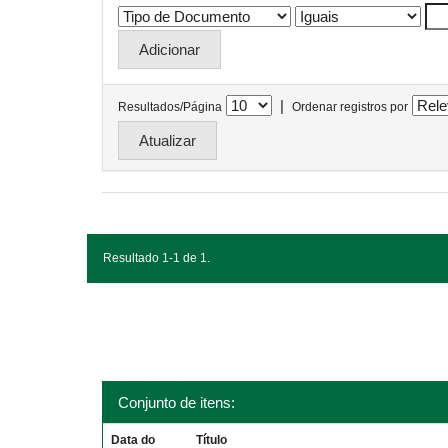
|
Resultados/Página
Ordenar registros por
Resultado 1-1 de 1.
Conjunto de itens:
Data do
Título