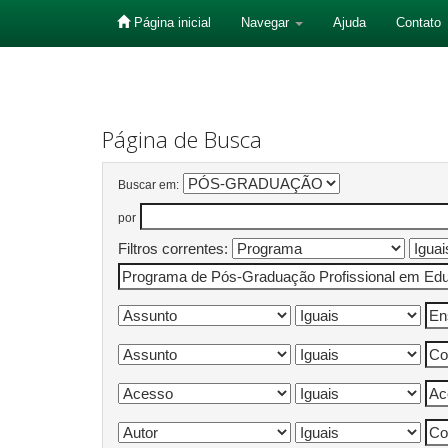
Página inicial
Navegar
Ajuda
Contato
Skip
navigation
Página de Busca
Buscar em:
por
Filtros correntes: