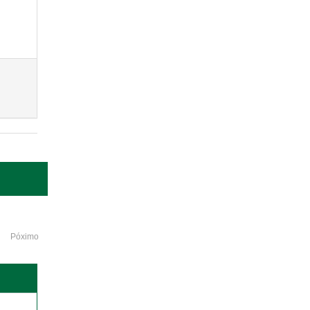
Póximo
o