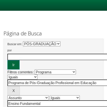
Skip
navigation
Página de Busca
Buscar em:
por
Filtros correntes: