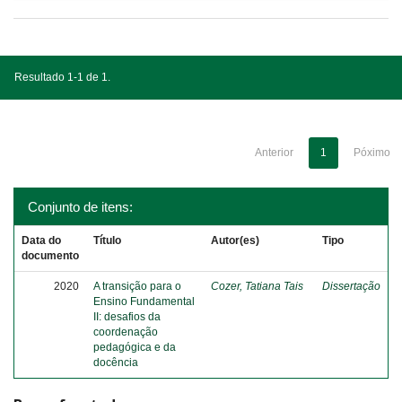
Resultado 1-1 de 1.
Anterior
1
Póximo
Conjunto de itens:
Data do
Título
Autor(es)
Tipo
documento
2020
A transição para o
Cozer, Tatiana Tais
Dissertação
Ensino Fundamental
II: desafios da
coordenação
pedagógica e da
docência