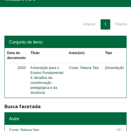
Anterior
1
Póximo
Conjunto de itens:
Data do
Título
Autor(es)
Tipo
documento
2020
A transição para o
Cozer, Tatiana Tais
Dissertação
Ensino Fundamental
II: desafios da
coordenação
pedagógica e da
docência
Busca facetada
Autor
Cozer, Tatiana Tais
1