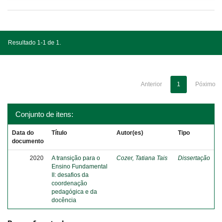
Resultado 1-1 de 1.
Anterior
1
Póximo
Conjunto de itens:
Data do
Título
Autor(es)
Tipo
documento
2020
A transição para o
Cozer, Tatiana Tais
Dissertação
Ensino Fundamental
II: desafios da
coordenação
pedagógica e da
docência