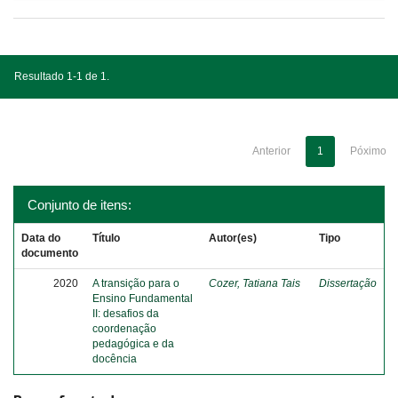
Resultado 1-1 de 1.
Anterior
1
Póximo
Conjunto de itens:
Data do
Título
Autor(es)
Tipo
documento
2020
A transição para o
Cozer, Tatiana Tais
Dissertação
Ensino Fundamental
II: desafios da
coordenação
pedagógica e da
docência