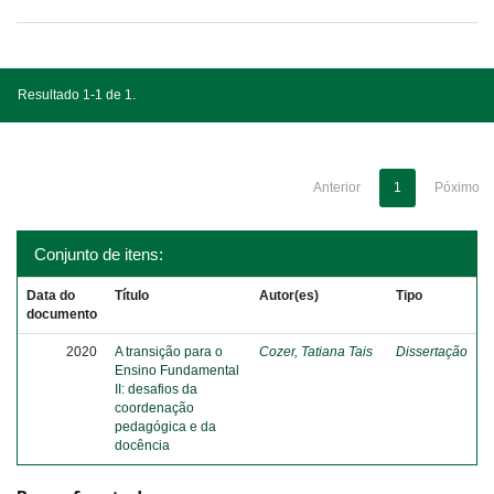
Resultado 1-1 de 1.
Anterior
1
Póximo
Conjunto de itens:
Data do
Título
Autor(es)
Tipo
documento
2020
A transição para o
Cozer, Tatiana Tais
Dissertação
Ensino Fundamental
II: desafios da
coordenação
pedagógica e da
docência