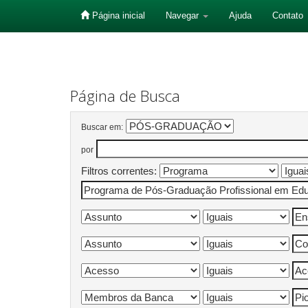
Página inicial
Navegar
Ajuda
Contato
Skip
navigation
Página de Busca
Buscar em:
por
Filtros correntes: