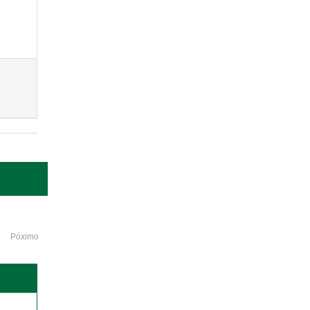
Póximo
o