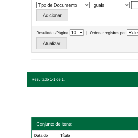
|
Resultados/Página
Ordenar registros por
Resultado 1-1 de 1.
Conjunto de itens:
Data do
Título