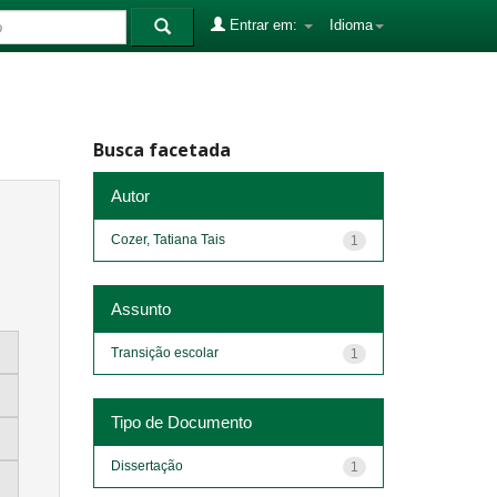
Entrar em:
Idioma
Busca facetada
Autor
Cozer, Tatiana Tais
1
Assunto
Transição escolar
1
Tipo de Documento
Dissertação
1