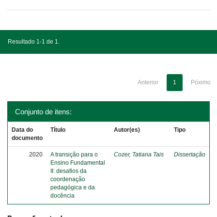
Resultado 1-1 de 1.
Anterior
1
Póximo
Conjunto de itens:
Data do
Título
Autor(es)
Tipo
documento
2020
A transição para o
Cozer, Tatiana Tais
Dissertação
Ensino Fundamental
II: desafios da
coordenação
pedagógica e da
docência