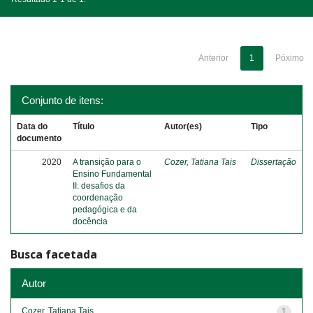
Anterior
1
Póximo
Conjunto de itens:
Data do
Título
Autor(es)
Tipo
documento
2020
A transição para o
Cozer, Tatiana Tais
Dissertação
Ensino Fundamental
II: desafios da
coordenação
pedagógica e da
docência
Busca facetada
Autor
Cozer, Tatiana Tais
1