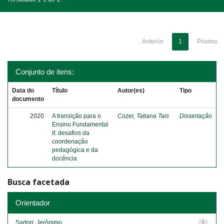
Anterior
1
Póximo
Conjunto de itens:
Data do
Título
Autor(es)
Tipo
documento
2020
A transição para o
Cozer, Tatiana Tais
Dissertação
Ensino Fundamental
II: desafios da
coordenação
pedagógica e da
docência
Busca facetada
Orientador
Sartori, Jerônimo
1