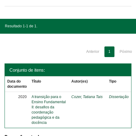
Resultado 1-1 de 1.
Anterior
1
Póximo
Conjunto de itens:
Data do
Título
Autor(es)
Tipo
documento
2020
A transição para o
Cozer, Tatiana Tais
Dissertação
Ensino Fundamental
II: desafios da
coordenação
pedagógica e da
docência