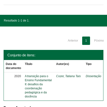
Resultado 1-1 de 1.
Anterior
1
Póximo
Conjunto de itens:
Data do
Título
Autor(es)
Tipo
documento
2020
A transição para o
Cozer, Tatiana Tais
Dissertação
Ensino Fundamental
II: desafios da
coordenação
pedagógica e da
docência