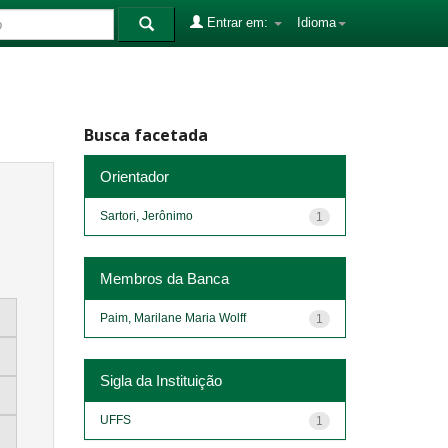
Entrar em:
Idioma
Busca facetada
Orientador
Sartori, Jerônimo
1
Membros da Banca
Paim, Marilane Maria Wolff
1
Sigla da Instituição
UFFS
1