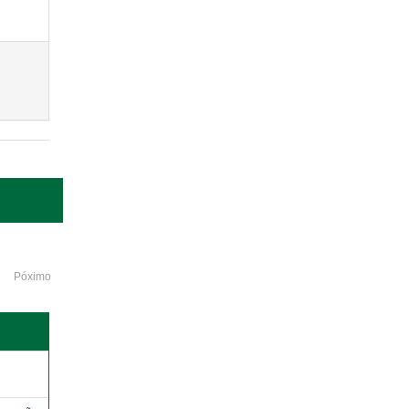
Póximo
o