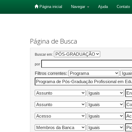
Página inicial
Navegar
Ajuda
Contato
Skip
navigation
Página de Busca
Buscar em:
por
Filtros correntes: