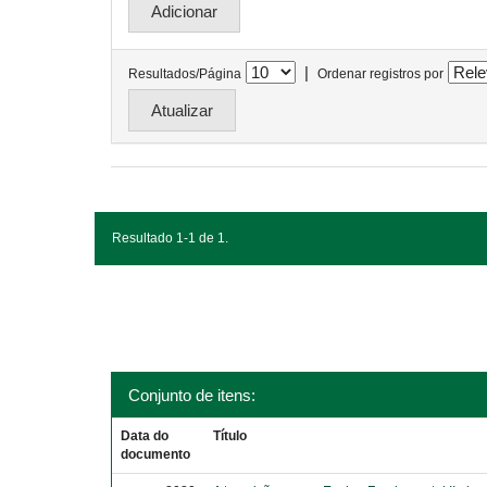
|
Resultados/Página
Ordenar registros por
Resultado 1-1 de 1.
Conjunto de itens:
Data do
Título
documento