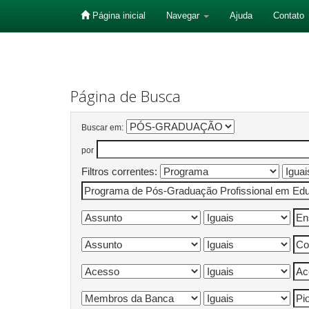
Página inicial
Navegar
Ajuda
Contato
Skip
navigation
Página de Busca
Buscar em:
por
Filtros correntes: