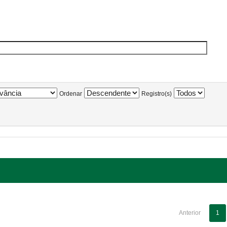
Ordenar
Registro(s)
Anterior
1