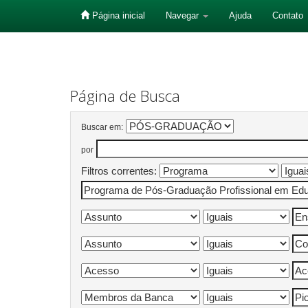
Página inicial
Navegar
Ajuda
Contato
Skip
navigation
Página de Busca
Buscar em:
por
Filtros correntes: