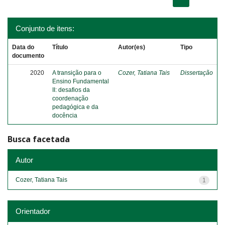
Conjunto de itens:
Data do
Título
Autor(es)
Tipo
documento
2020
A transição para o
Cozer, Tatiana Tais
Dissertação
Ensino Fundamental
II: desafios da
coordenação
pedagógica e da
docência
Busca facetada
Autor
Cozer, Tatiana Tais
1
Orientador