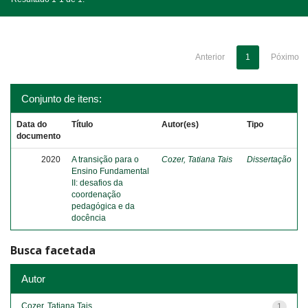
Anterior
1
Póximo
Conjunto de itens:
Data do
Título
Autor(es)
Tipo
documento
2020
A transição para o
Cozer, Tatiana Tais
Dissertação
Ensino Fundamental
II: desafios da
coordenação
pedagógica e da
docência
Busca facetada
Autor
Cozer, Tatiana Tais
1