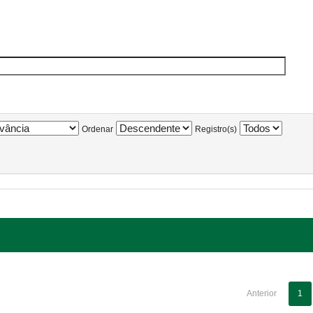
Ordenar
Registro(s)
Anterior
1