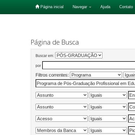
Página inicial
Navegar
Ajuda
Contato
Skip
navigation
Página de Busca
Buscar em:
por
Filtros correntes: