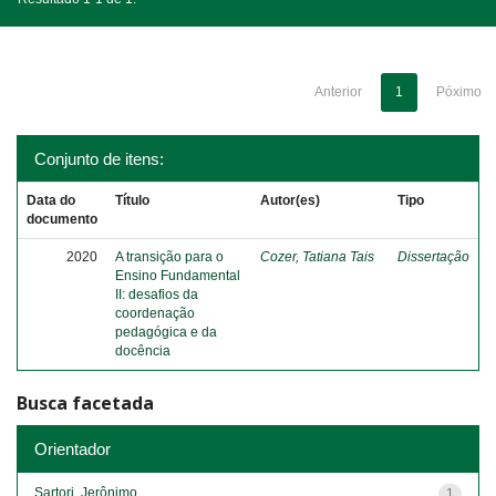
Anterior
1
Póximo
Conjunto de itens:
Data do
Título
Autor(es)
Tipo
documento
2020
A transição para o
Cozer, Tatiana Tais
Dissertação
Ensino Fundamental
II: desafios da
coordenação
pedagógica e da
docência
Busca facetada
Orientador
Sartori, Jerônimo
1