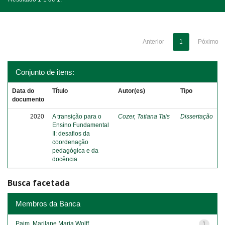
Anterior
1
Póximo
Conjunto de itens:
Data do
Título
Autor(es)
Tipo
documento
2020
A transição para o
Cozer, Tatiana Tais
Dissertação
Ensino Fundamental
II: desafios da
coordenação
pedagógica e da
docência
Busca facetada
Membros da Banca
Paim, Marilane Maria Wolff
1