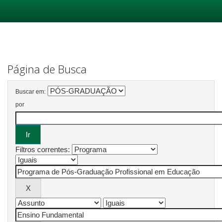
Skip
navigation
Página de Busca
Buscar em:
por
Filtros correntes: