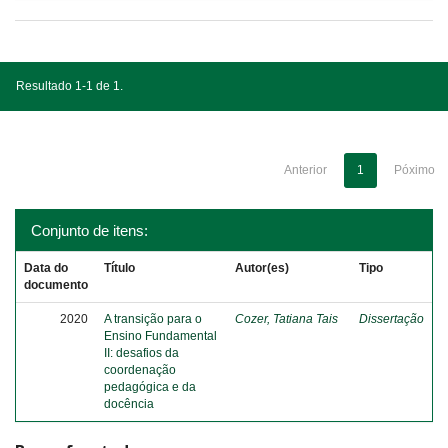
Resultado 1-1 de 1.
Anterior
1
Póximo
Conjunto de itens:
Data do
Título
Autor(es)
Tipo
documento
2020
A transição para o
Cozer, Tatiana Tais
Dissertação
Ensino Fundamental
II: desafios da
coordenação
pedagógica e da
docência