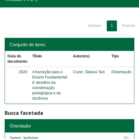
Anterior
1
Póximo
Conjunto de itens:
Data do
Título
Autor(es)
Tipo
documento
2020
A transição para o
Cozer, Tatiana Tais
Dissertação
Ensino Fundamental
II: desafios da
coordenação
pedagógica e da
docência
Busca facetada
Orientador
Sartori, Jerônimo
1