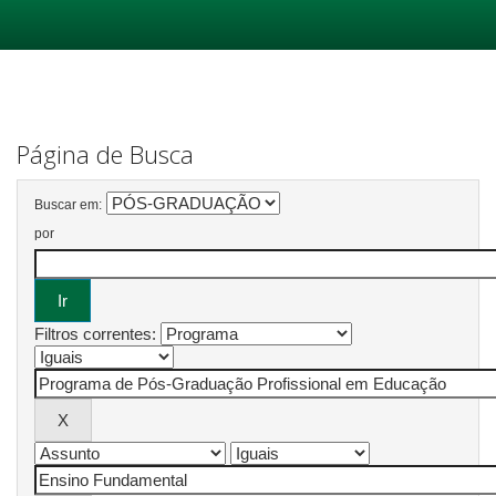
Skip
navigation
Página de Busca
Buscar em:
por
Filtros correntes: