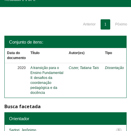
Anterior
1
Póximo
Conjunto de itens:
Data do
Título
Autor(es)
Tipo
documento
2020
A transição para o
Cozer, Tatiana Tais
Dissertação
Ensino Fundamental
II: desafios da
coordenação
pedagógica e da
docência
Busca facetada
Orientador
Sartori, Jerônimo
1