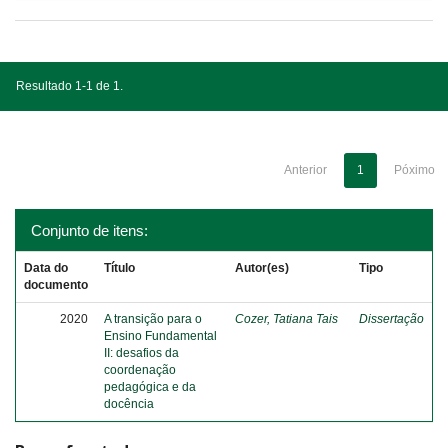
Resultado 1-1 de 1.
Anterior
1
Póximo
Conjunto de itens:
Data do
Título
Autor(es)
Tipo
documento
2020
A transição para o
Cozer, Tatiana Tais
Dissertação
Ensino Fundamental
II: desafios da
coordenação
pedagógica e da
docência