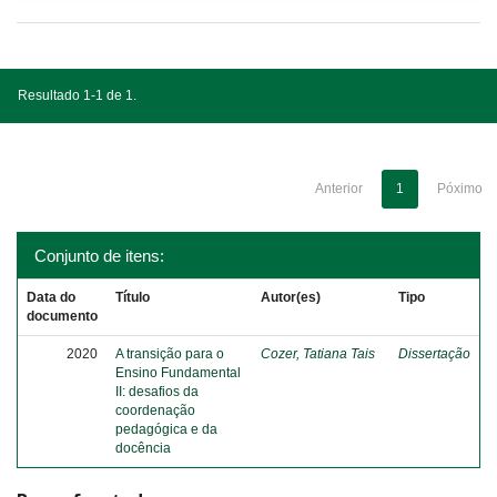
Resultado 1-1 de 1.
Anterior
1
Póximo
Conjunto de itens:
Data do
Título
Autor(es)
Tipo
documento
2020
A transição para o
Cozer, Tatiana Tais
Dissertação
Ensino Fundamental
II: desafios da
coordenação
pedagógica e da
docência