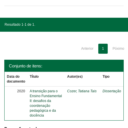
Resultado 1-1 de 1.
Anterior
1
Póximo
Conjunto de itens:
Data do
Título
Autor(es)
Tipo
documento
2020
A transição para o
Cozer, Tatiana Tais
Dissertação
Ensino Fundamental
II: desafios da
coordenação
pedagógica e da
docência