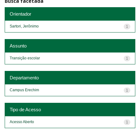
Busca facetada
Orientador
Sartori, Jerônimo
1
Assunto
Transição escolar
1
Departamento
Campus Erechim
1
Tipo de Acesso
Acesso Aberto
1