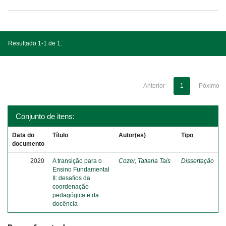
Resultado 1-1 de 1.
Anterior
1
Póximo
Conjunto de itens:
Data do
Título
Autor(es)
Tipo
documento
2020
A transição para o
Cozer, Tatiana Tais
Dissertação
Ensino Fundamental
II: desafios da
coordenação
pedagógica e da
docência