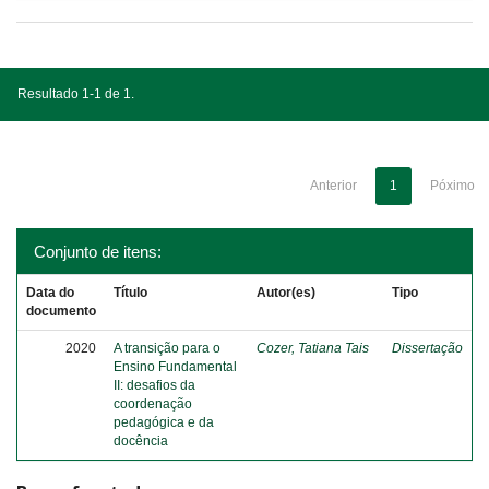
Resultado 1-1 de 1.
Anterior
1
Póximo
Conjunto de itens:
Data do
Título
Autor(es)
Tipo
documento
2020
A transição para o
Cozer, Tatiana Tais
Dissertação
Ensino Fundamental
II: desafios da
coordenação
pedagógica e da
docência