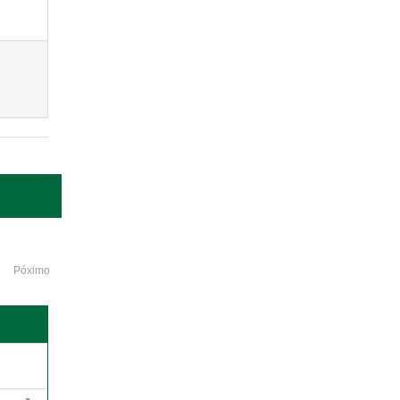
Póximo
o