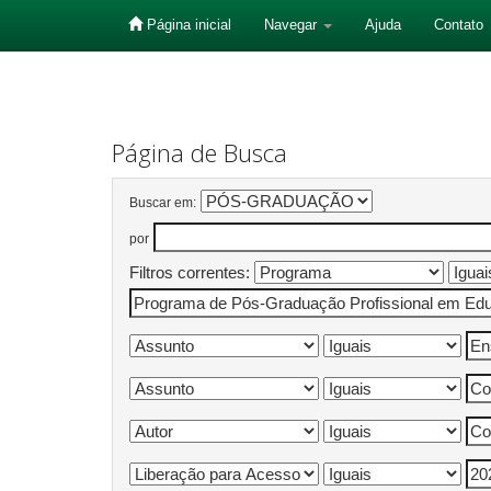
Página inicial
Navegar
Ajuda
Contato
Skip
navigation
Página de Busca
Buscar em:
por
Filtros correntes: