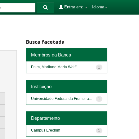
Entrar em:
Idioma
Busca facetada
Membros da Banca
Paim, Marilane Maria Wolff
1
Instituição
Universidade Federal da Fronteira...
1
Departamento
Campus Erechim
1