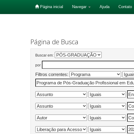
Página inicial
Navegar
Ajuda
Contato
Skip
navigation
Página de Busca
Buscar em:
por
Filtros correntes: