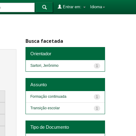
Entrar em:
Idioma
Busca facetada
Orientador
Sartori, Jerônimo
1
Assunto
Formação continuada
1
Transição escolar
1
Tipo de Documento