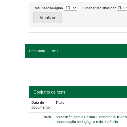
|
Resultados/Página
Ordenar registros por
Resultado 1-1 de 1.
Conjunto de itens:
Data do
Título
documento
2020
A transição para o Ensino Fundamental II: des
coordenação pedagógica e da docência