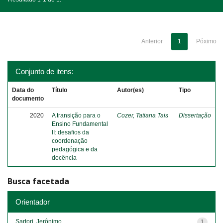
Anterior
1
Póximo
Conjunto de itens:
Data do
Título
Autor(es)
Tipo
documento
2020
A transição para o
Cozer, Tatiana Tais
Dissertação
Ensino Fundamental
II: desafios da
coordenação
pedagógica e da
docência
Busca facetada
Orientador
Sartori, Jerônimo
1