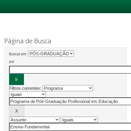
Skip
navigation
Página de Busca
Buscar em:
por
Filtros correntes: