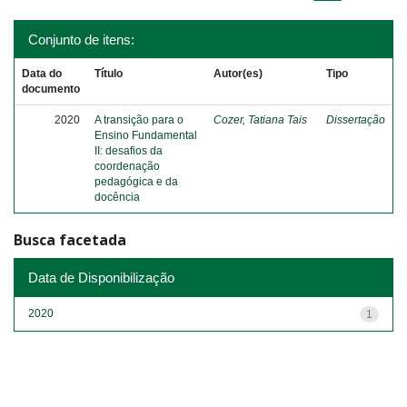
Conjunto de itens:
Data do
Título
Autor(es)
Tipo
documento
2020
A transição para o
Cozer, Tatiana Tais
Dissertação
Ensino Fundamental
II: desafios da
coordenação
pedagógica e da
docência
Busca facetada
Data de Disponibilização
2020
1