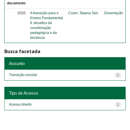
documento
2020
A transição para o
Cozer, Tatiana Tais
Dissertação
Ensino Fundamental
II: desafios da
coordenação
pedagógica e da
docência
Busca facetada
Assunto
Transição escolar
1
Tipo de Acesso
Acesso Aberto
1