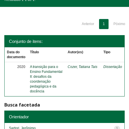
Anterior
1
Póximo
Conjunto de itens:
Data do
Título
Autor(es)
Tipo
documento
2020
A transição para o
Cozer, Tatiana Tais
Dissertação
Ensino Fundamental
II: desafios da
coordenação
pedagógica e da
docência
Busca facetada
Orientador
Sartori, Jerônimo
1