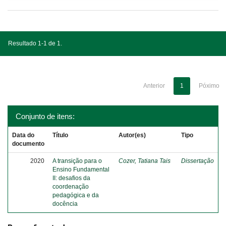
Resultado 1-1 de 1.
Anterior
1
Póximo
Conjunto de itens:
Data do
Título
Autor(es)
Tipo
documento
2020
A transição para o
Cozer, Tatiana Tais
Dissertação
Ensino Fundamental
II: desafios da
coordenação
pedagógica e da
docência