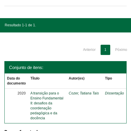
Resultado 1-1 de 1.
Anterior
1
Póximo
Conjunto de itens:
Data do
Título
Autor(es)
Tipo
documento
2020
A transição para o
Cozer, Tatiana Tais
Dissertação
Ensino Fundamental
II: desafios da
coordenação
pedagógica e da
docência