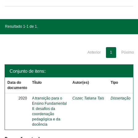
Resultado 1-1 de 1.
Anterior
1
Póximo
Conjunto de itens:
Data do
Título
Autor(es)
Tipo
documento
2020
A transição para o
Cozer, Tatiana Tais
Dissertação
Ensino Fundamental
II: desafios da
coordenação
pedagógica e da
docência